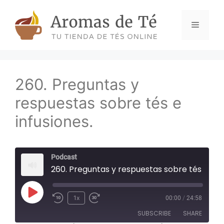
Skip
to
Menu
content
260. Preguntas y
respuestas sobre tés e
infusiones.
Podcast
260. Preguntas y respuestas sobre tés e infus
Play
1x
00:00
/
24:58
Episode
SUBSCRIBE
SHARE