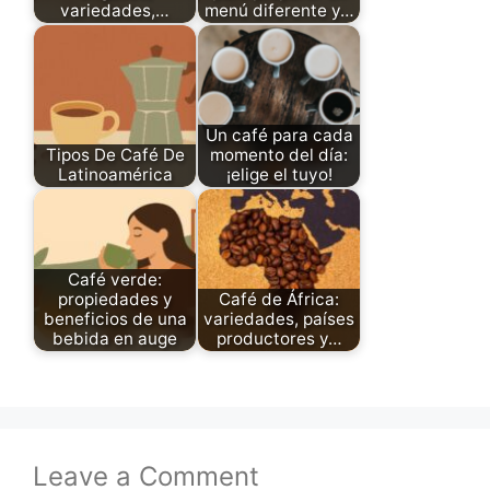
variedades,…
menú diferente y…
Un café para cada
Tipos De Café De
momento del día:
Latinoamérica
¡elige el tuyo!
Café verde:
propiedades y
Café de África:
beneficios de una
variedades, países
bebida en auge
productores y…
Leave a Comment