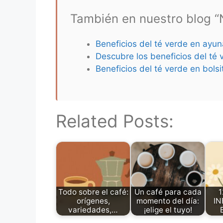
También en nuestro blog “N
Beneficios del té verde en ayun
Descubre los beneficios del té 
Beneficios del té verde en bolsi
Related Posts:
Todo sobre el café:
Un café para cada
1
orígenes,
momento del día:
IN
variedades,…
¡elige el tuyo!