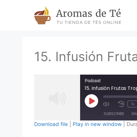
Skip
to
content
15. Infusión Frut
Podcast
15. Infusión Frutas Tro
Play
1x
Episode
SUBSCRIBE
SH
Download file
|
Play in new window
|
Dura
SHARE