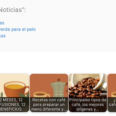
oticias”:
as
verde para el pelo
tas
2 MESES, 12
Recetas con café
Principales tipos de
¿
FUSIONES, 12
para preparar un
café, los mejores
caf
BENEFICIOS
menú diferente y…
orígenes y…