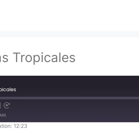
as Tropicales
picales
ARE
tion: 12:23