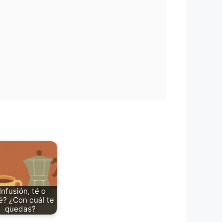
Infusión, té o
é? ¿Con cuál te
quedas?