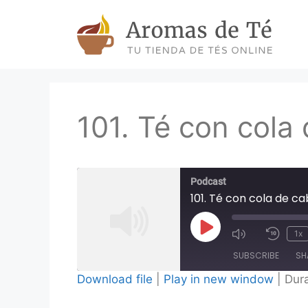
Skip
to
content
101. Té con cola 
Podcast
101. Té con cola de cab
Play
1x
Episode
SUBSCRIBE
SH
Download file
|
Play in new window
|
Dura
SHARE