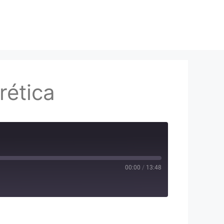
rética
00:00
/
13:48