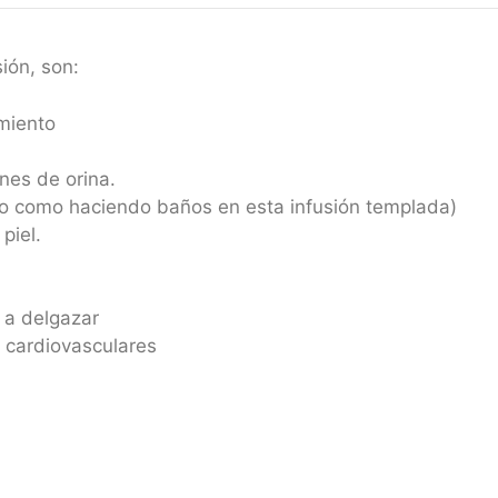
ión, son:
miento
ones de orina.
do como haciendo baños en esta infusión templada)
piel.
 a delgazar
 cardiovasculares