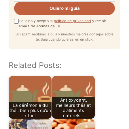
Quiero mi guía
He leído y acepto la
política de privacidad
y recibir
emails de Aromas de Té.
Sin spam: recibirás la guía y nuestros mejores consejos sobre
té. Baja cuando quieras, en un click.
Related Posts:
Antioxydant,
La cérémonie du
meilleurs thés et
thé : bien plus qu’un
d’aliments
rituel
naturels…