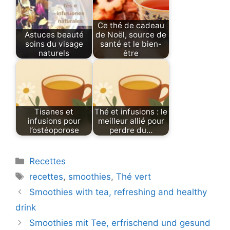
Ce thé de cadeau
Astuces beauté
de Noël, source de
soins du visage
santé et le bien-
naturels
être
Tisanes et
Thé et infusions : le
infusions pour
meilleur allié pour
l’ostéoporose
perdre du…
Categories
Recettes
Tags
recettes
,
smoothies
,
Thé vert
Smoothies with tea, refreshing and healthy
drink
Smoothies mit Tee, erfrischend und gesund