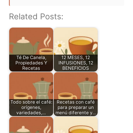
Related Posts:
Té De Canela,
12 MESES, 12
Propiedades Y
INFUSIONES, 12
Recetas
BENEFICIOS
Todo sobre el café:
Recetas con café
orígenes,
para preparar un
variedades,…
menú diferente y…