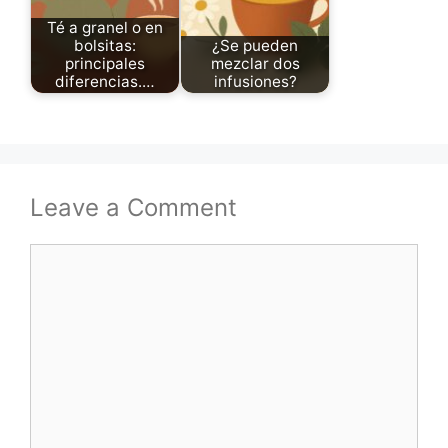
Té a granel o en
bolsitas:
¿Se pueden
principales
mezclar dos
diferencias.…
infusiones?
Leave a Comment
Comment