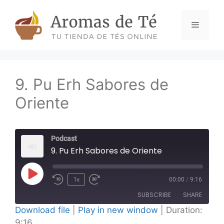
Skip
to
Menu
content
9. Pu Erh Sabores de
Oriente
Podcast
9. Pu Erh Sabores de Oriente
Play
1x
00:00
/
9:16
Episode
SUBSCRIBE
SHARE
Download file
|
Play in new window
|
Duration:
9:16