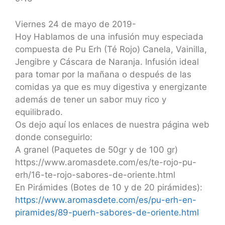
SHARE
RSS FEED
LINK
Viernes 24 de mayo de 2019-
Hoy Hablamos de una infusión muy especiada
EMBED
compuesta de Pu Erh (Té Rojo) Canela, Vainilla,
Jengibre y Cáscara de Naranja. Infusión ideal
para tomar por la mañana o después de las
comidas ya que es muy digestiva y energizante
además de tener un sabor muy rico y
equilibrado.
Os dejo aquí los enlaces de nuestra página web
donde conseguirlo:
A granel (Paquetes de 50gr y de 100 gr)
https://www.aromasdete.com/es/te-rojo-pu-
erh/16-te-rojo-sabores-de-oriente.html
En Pirámides (Botes de 10 y de 20 pirámides):
https://www.aromasdete.com/es/pu-erh-en-
piramides/89-puerh-sabores-de-oriente.html