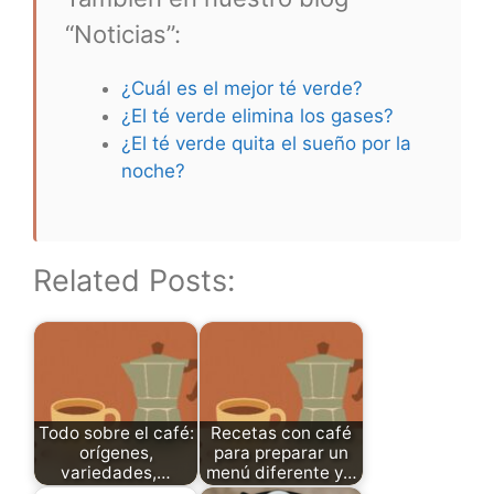
“Noticias”:
¿Cuál es el mejor té verde?
¿El té verde elimina los gases?
¿El té verde quita el sueño por la
noche?
Related Posts:
Todo sobre el café:
Recetas con café
orígenes,
para preparar un
variedades,…
menú diferente y…