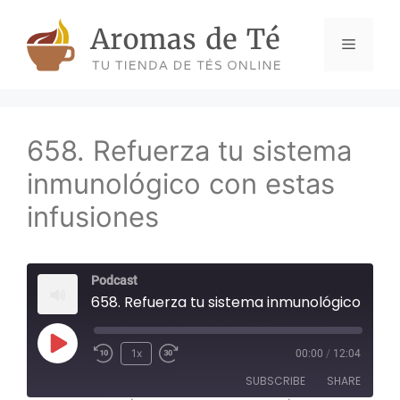
Skip
to
Menu
content
658. Refuerza tu sistema
inmunológico con estas
infusiones
Podcast
658. Refuerza tu sistema inmunológico con estas infusiones
Play
1x
00:00
/
12:04
Episode
SUBSCRIBE
SHARE