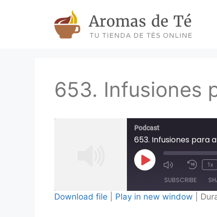
Skip
to
content
653. Infusiones 
Podcast
653. Infusiones para 
Play
1x
Episode
SUBSCRIBE
SH
Download file
|
Play in new window
|
Dura
SHARE