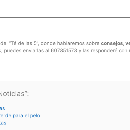
del “Té de las 5”, donde hablaremos sobre
consejos, v
s, puedes enviarlas al 607851573 y las responderé con
oticias”:
as
verde para el pelo
tas