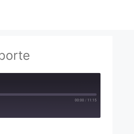
porte
00:00
/
11:15