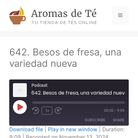
Skip
to
Menu
content
642. Besos de fresa, una
variedad nueva
Podcast
642. Besos de fresa, una variedad nueva
Play
1x
00:00
/
9:09
Episode
SUBSCRIBE
SHARE
Download file
|
Play in new window
|
Duration:
9:09
|
Recorded on November 13, 2024