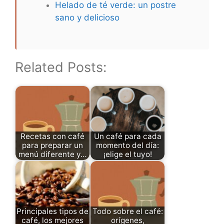
Helado de té verde: un postre
sano y delicioso
Related Posts:
Recetas con café
Un café para cada
para preparar un
momento del día:
menú diferente y…
¡elige el tuyo!
Principales tipos de
Todo sobre el café:
café, los mejores
orígenes,