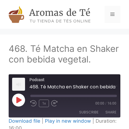
Skip
to
Menu
content
468. Té Matcha en Shaker
con bebida vegetal.
Podcast
468. Té Matcha en Shaker con bebida vegetal.
Play
1x
00:00
/
16:00
Episode
SUBSCRIBE
SHARE
Download file
|
Play in new window
|
Duration:
16:00