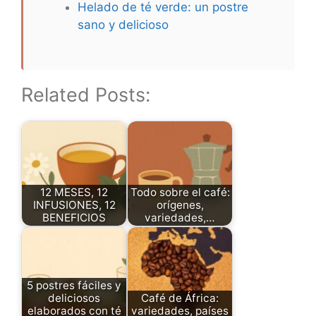
Helado de té verde: un postre
sano y delicioso
Related Posts:
12 MESES, 12
Todo sobre el café:
INFUSIONES, 12
orígenes,
BENEFICIOS
variedades,…
5 postres fáciles y
deliciosos
Café de África:
elaborados con té
variedades, países