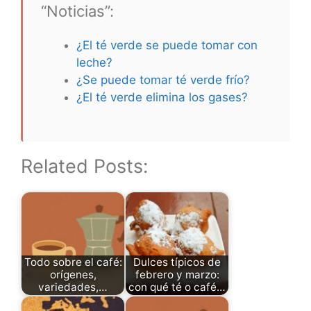
“Noticias”:
¿El té verde se puede tomar con
leche?
¿Se puede tomar té verde frío?
¿El té verde elimina los gases?
Related Posts:
Todo sobre el café:
Dulces típicos de
orígenes,
febrero y marzo:
variedades,…
con qué té o café…