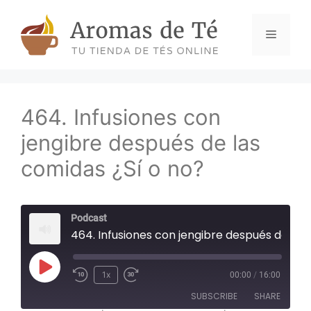
Skip
to
Menu
content
464. Infusiones con
jengibre después de las
comidas ¿Sí o no?
Podcast
464. Infusiones con jengibre después de las com
Play
1x
00:00
/
16:00
Episode
SUBSCRIBE
SHARE