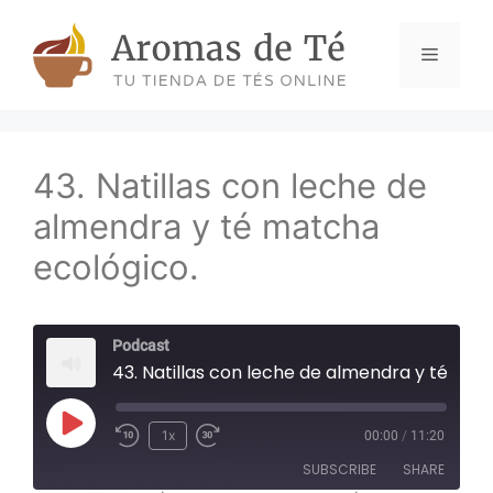
Skip
to
Menu
content
43. Natillas con leche de
almendra y té matcha
ecológico.
Podcast
43. Natillas con leche de almendra y té matcha ecológico.
Play
1x
00:00
/
11:20
Episode
SUBSCRIBE
SHARE