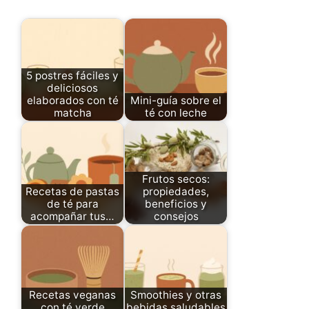
5 postres fáciles y
deliciosos
elaborados con té
Mini-guía sobre el
matcha
té con leche
Frutos secos:
Recetas de pastas
propiedades,
de té para
beneficios y
acompañar tus…
consejos
Recetas veganas
Smoothies y otras
con té verde
bebidas saludables