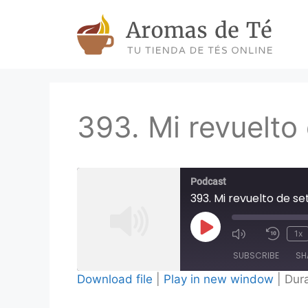
Skip
to
content
393. Mi revuelto
Podcast
393. Mi revuelto de se
Play
1x
Episode
SUBSCRIBE
SH
Download file
|
Play in new window
|
Dura
SHARE