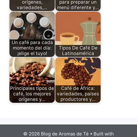
orígenes,
para preparar un
variedades,…
menú diferente y…
Un café para cada
momento del día:
Tipos De Café De
¡elige el tuyo!
Latinoamérica
Principales tipos de
Café de África:
café, los mejores
variedades, países
orígenes y…
productores y…
© 2026 Blog de Aromas de Té
• Built with