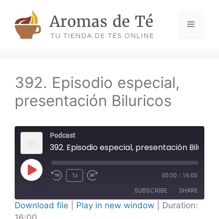
Skip
to
Menu
content
392. Episodio especial,
presentación Biluricos
Podcast
392. Episodio especial, presentación Biluricos
Play
1x
00:00
/
16:00
Episode
SUBSCRIBE
SHARE
Download file
|
Play in new window
|
Duration:
16:00