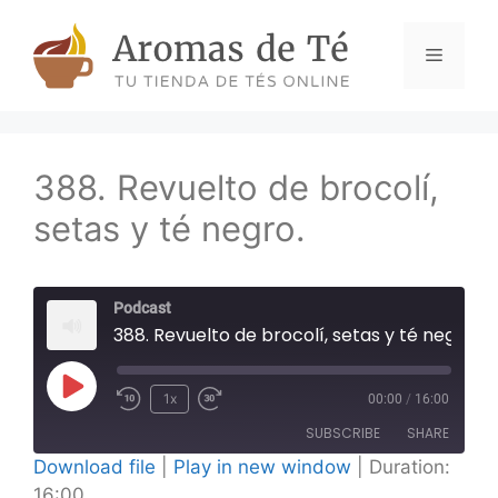
Skip
to
Menu
content
388. Revuelto de brocolí,
setas y té negro.
Podcast
388. Revuelto de brocolí, setas y té negro.
Play
1x
00:00
/
16:00
Episode
SUBSCRIBE
SHARE
Download file
|
Play in new window
|
Duration:
16:00