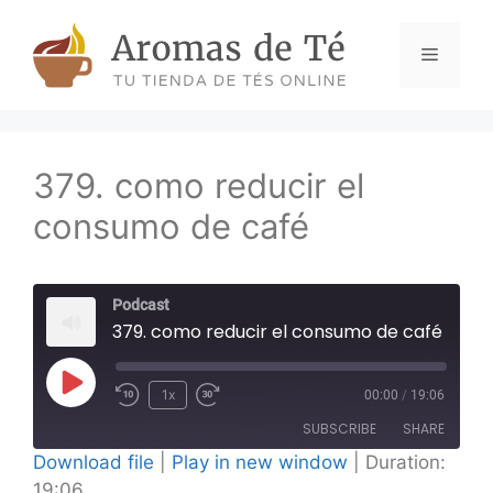
Skip
to
Menu
content
379. como reducir el
consumo de café
Podcast
379. como reducir el consumo de café
Play
1x
00:00
/
19:06
Episode
SUBSCRIBE
SHARE
Download file
|
Play in new window
|
Duration:
19:06