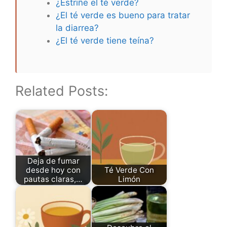
¿Estriñe el té verde?
¿El té verde es bueno para tratar
la diarrea?
¿El té verde tiene teína?
Related Posts:
Deja de fumar
desde hoy con
Té Verde Con
pautas claras,…
Limón