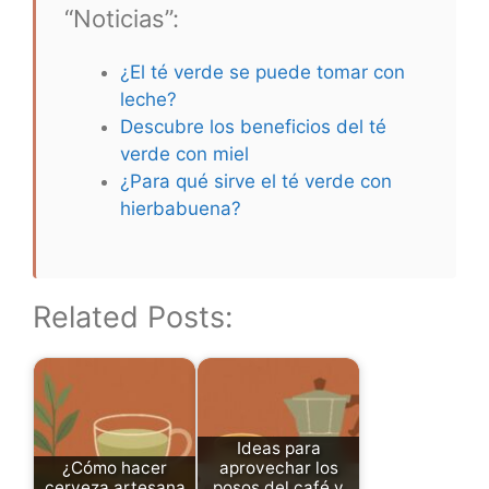
“Noticias”:
¿El té verde se puede tomar con
leche?
Descubre los beneficios del té
verde con miel
¿Para qué sirve el té verde con
hierbabuena?
Related Posts:
Ideas para
¿Cómo hacer
aprovechar los
cerveza artesana
posos del café y