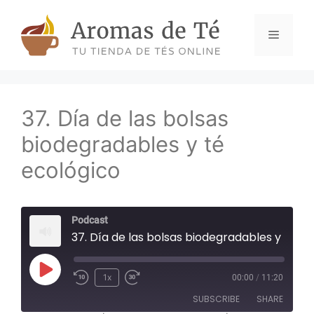
Skip
to
Menu
content
37. Día de las bolsas
biodegradables y té
ecológico
Podcast
37. Día de las bolsas biodegradables y té ecológico
Play
1x
00:00
/
11:20
Episode
SUBSCRIBE
SHARE