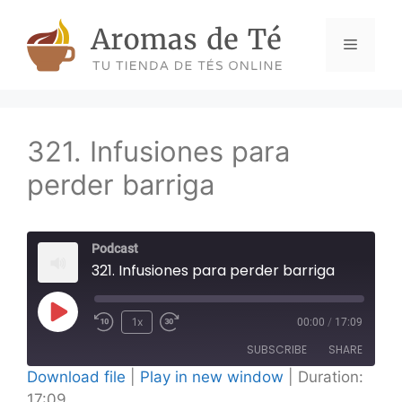
Skip
to
Menu
content
321. Infusiones para
perder barriga
Podcast
321. Infusiones para perder barriga
Play
1x
00:00
/
17:09
Episode
SUBSCRIBE
SHARE
Download file
|
Play in new window
|
Duration:
17:09