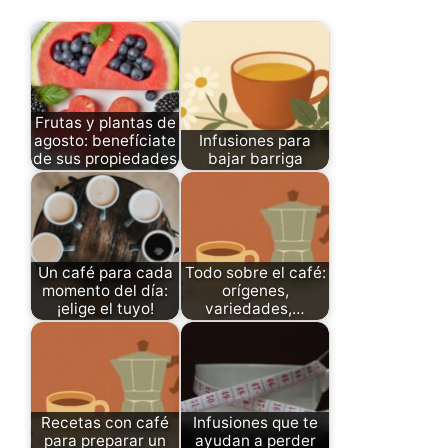
Frutas y plantas de
agosto: benefíciate
Infusiones para
de sus propiedades
bajar barriga
Un café para cada
Todo sobre el café:
momento del día:
orígenes,
¡elige el tuyo!
variedades,…
Recetas con café
Infusiones que te
para preparar un
ayudan a perder