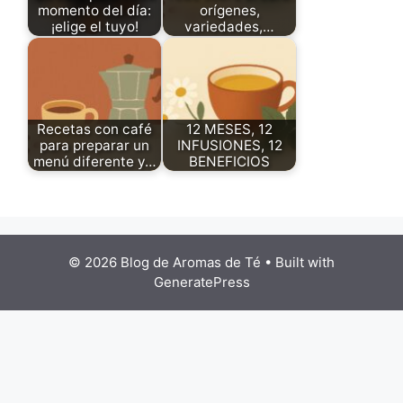
momento del día:
orígenes,
¡elige el tuyo!
variedades,…
Recetas con café
12 MESES, 12
para preparar un
INFUSIONES, 12
menú diferente y…
BENEFICIOS
© 2026 Blog de Aromas de Té
• Built with
GeneratePress