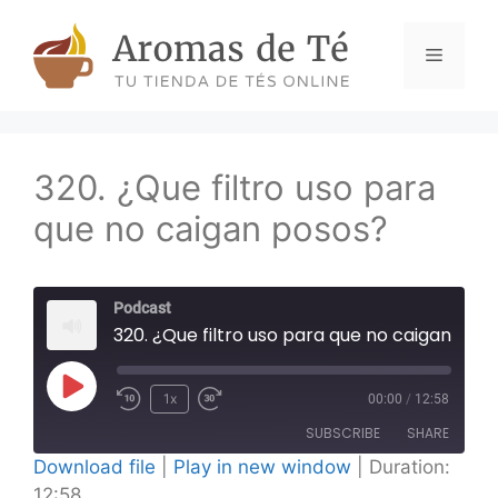
Skip
to
Menu
content
320. ¿Que filtro uso para
que no caigan posos?
Podcast
320. ¿Que filtro uso para que no caigan posos?
Play
1x
00:00
/
12:58
Episode
SUBSCRIBE
SHARE
Download file
|
Play in new window
|
Duration:
12:58