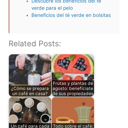
Descubre los beneficios del té
verde para el pelo
Beneficios del té verde en bolsitas
Related Posts:
Frutas y plantas de
¿Cómo se prepara
agosto: benefíciate
un café en casa?
de sus propiedades
Un café para cada
Todo sobre el café: