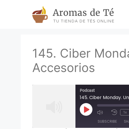
Skip
to
content
145. Ciber Mond
Accesorios
Podcast
145. Ciber Monday. U
Play
1x
Episode
SUBSCRIBE
SH