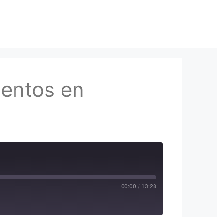
uentos en
00:00
/
13:28