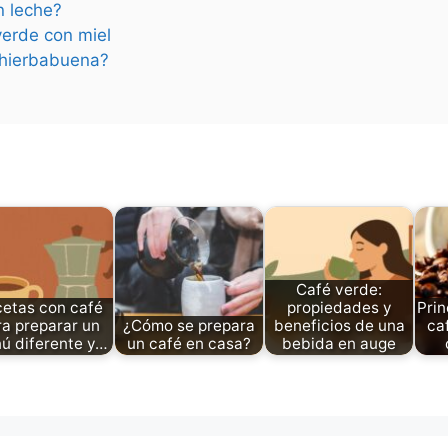
n leche?
verde con miel
n hierbabuena?
Café verde:
etas con café
propiedades y
Prin
ra preparar un
¿Cómo se prepara
beneficios de una
ca
ú diferente y…
un café en casa?
bebida en auge