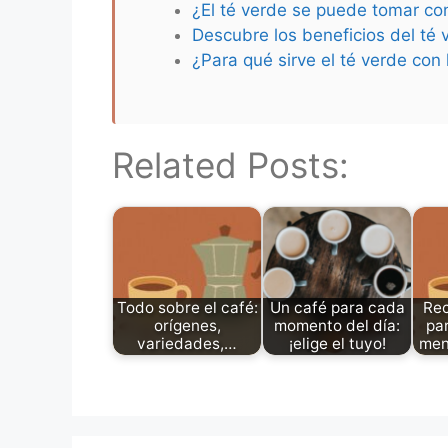
¿El té verde se puede tomar co
Descubre los beneficios del té 
¿Para qué sirve el té verde co
Related Posts:
Todo sobre el café:
Un café para cada
Rec
orígenes,
momento del día:
pa
variedades,…
¡elige el tuyo!
men