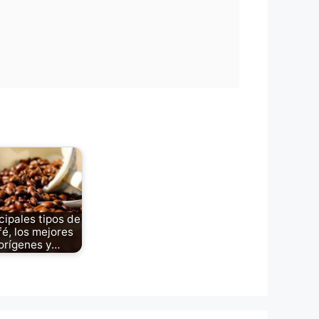
cipales tipos de
fé, los mejores
orígenes y…