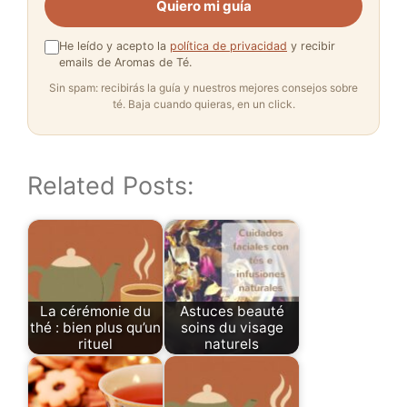
Quiero mi guía
He leído y acepto la
política de privacidad
y recibir
emails de Aromas de Té.
Sin spam: recibirás la guía y nuestros mejores consejos sobre
té. Baja cuando quieras, en un click.
Related Posts:
La cérémonie du
Astuces beauté
thé : bien plus qu’un
soins du visage
rituel
naturels