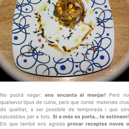
No podrà negar:
ens encanta el menjar!
Però no
qualsevol tipus de cuina, però que conté: materials crus
de qualitat, a ser possible de temporada i que són
saludables per a tots.
Si a més es porta… te estimem
Els que també ens agrada
provar receptes noves o