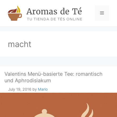
Skip
to
Menu
content
macht
Valentins Menü-basierte Tee: romantisch
und Aphrodisiakum
July 19, 2016
by
Mario