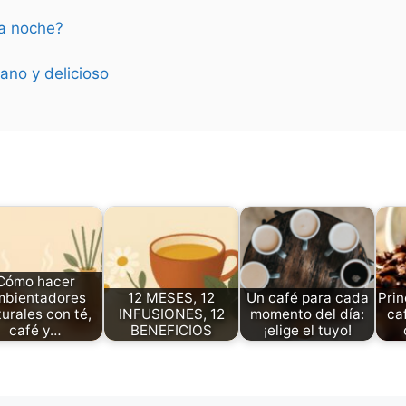
la noche?
ano y delicioso
Cómo hacer
mbientadores
12 MESES, 12
Un café para cada
Prin
urales con té,
INFUSIONES, 12
momento del día:
ca
café y…
BENEFICIOS
¡elige el tuyo!