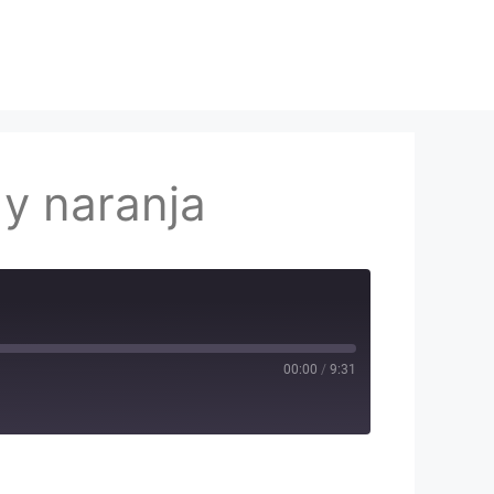
 y naranja
00:00
/
9:31