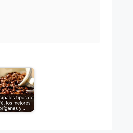
cipales tipos de
fé, los mejores
orígenes y…