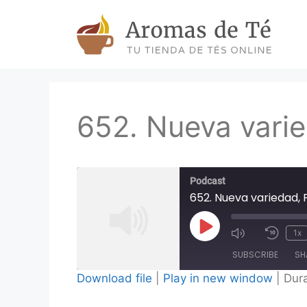
Skip
to
content
652. Nueva varie
Podcast
652. Nueva variedad, 
Play
1x
Episode
SUBSCRIBE
SH
Download file
|
Play in new window
|
Dura
SHARE