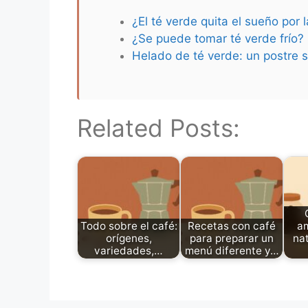
¿El té verde quita el sueño por 
¿Se puede tomar té verde frío?
Helado de té verde: un postre s
Related Posts:
Todo sobre el café:
Recetas con café
a
orígenes,
para preparar un
nat
variedades,…
menú diferente y…