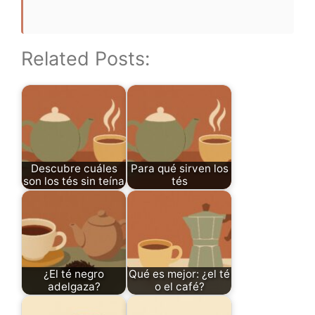
Related Posts:
Descubre cuáles
Para qué sirven los
son los tés sin teína
tés
¿El té negro
Qué es mejor: ¿el té
adelgaza?
o el café?