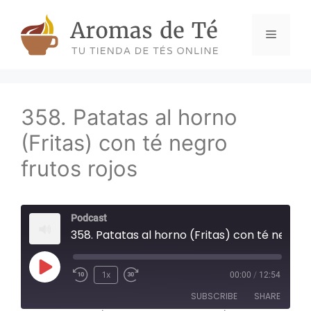
Skip
to
Menu
content
358. Patatas al horno
(Fritas) con té negro
frutos rojos
Podcast
358. Patatas al horno (Fritas) con té negro frutos rojos
Play
1x
00:00
/
12:54
Episode
SUBSCRIBE
SHARE